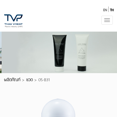
EN
TH
Toggl
navig
ผลิตภัณฑ์
>
ขวด
>
05-B31